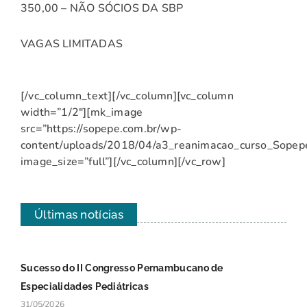
350,00 – NÃO SÓCIOS DA SBP
VAGAS LIMITADAS
[/vc_column_text][/vc_column][vc_column
width=”1/2″][mk_image
src=”https://sopepe.com.br/wp-
content/uploads/2018/04/a3_reanimacao_curso_Sopep
image_size=”full”][/vc_column][/vc_row]
Últimas notícias
Sucesso do II Congresso Pernambucano de
Especialidades Pediátricas
31/05/2026