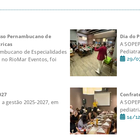
esso Pernambucano de
Dia do 
A SOPEP
ricas
Pediatr
ambucano de Especialidades
o no RioMar Eventos, foi
29/0
027
Confrat
 a gestão 2025-2027, em
A SOPEPE
pediatr
14/1