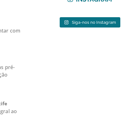
Siga-nos no Instagram
ntar com
s pré-
ção
ife
gral ao