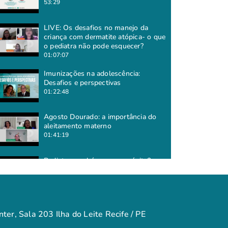
53:29
LIVE: Os desafios no manejo da
criança com dermatite atópica- o que
o pediatra não pode esquecer?
01:07:07
Imunizações na adolescência:
Desafios e perspectivas
01:22:48
Agosto Dourado: a importância do
aleitamento materno
01:41:19
Pediatra: qual é o seu propósito?
50:27
Sarampo - um mal que volta a
assombrar a saúde pública
ter, Sala 203 Ilha do Leite Recife / PE
55:47