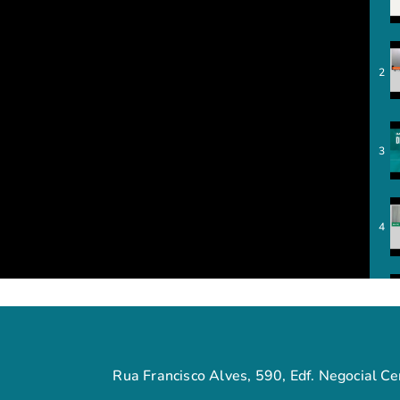
2
3
4
5
Rua Francisco Alves, 590, Edf. Negocial Cen
6