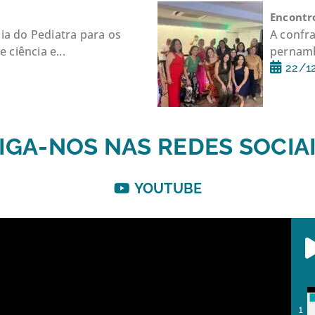
Encontro
a do Pediatra para os
A confra
 ciência e...
pernamb
22/1
IGA-NOS NAS REDES SOCIA
YOUTUBE
1