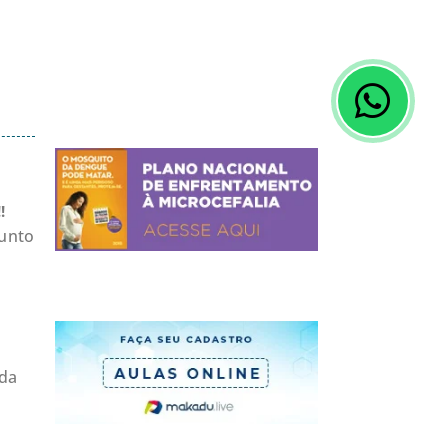
Alergia
!
sunto
 da