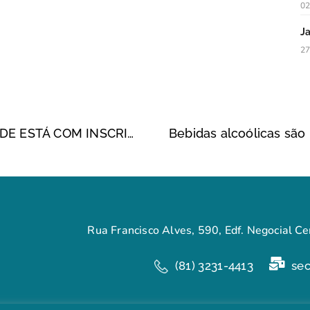
02
J
27
PÓS-GRADUAÇÃO NA ÁREA DA SAÚDE ESTÁ COM INSCRIÇÕES ABERTAS
Rua Francisco Alves, 590, Edf. Negocial Cen
(81) 3231-4413
se