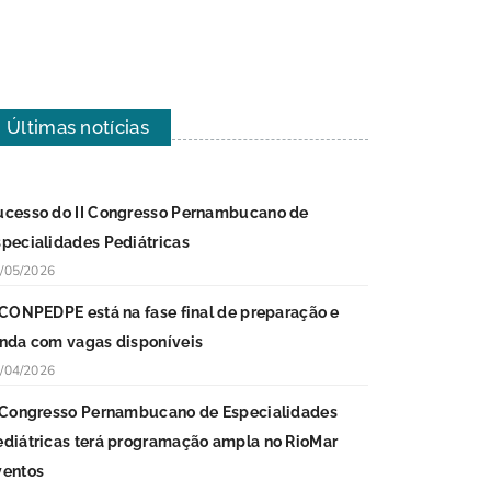
Últimas notícias
ucesso do II Congresso Pernambucano de
specialidades Pediátricas
/05/2026
I CONPEDPE está na fase final de preparação e
inda com vagas disponíveis
/04/2026
I Congresso Pernambucano de Especialidades
ediátricas terá programação ampla no RioMar
ventos