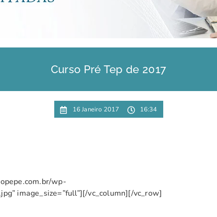
Curso Pré Tep de 2017
16 Janeiro 2017
16:34
/sopepe.com.br/wp-
pg” image_size=”full”][/vc_column][/vc_row]