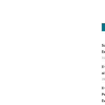
S
E
31
I
a
28
I
P
E