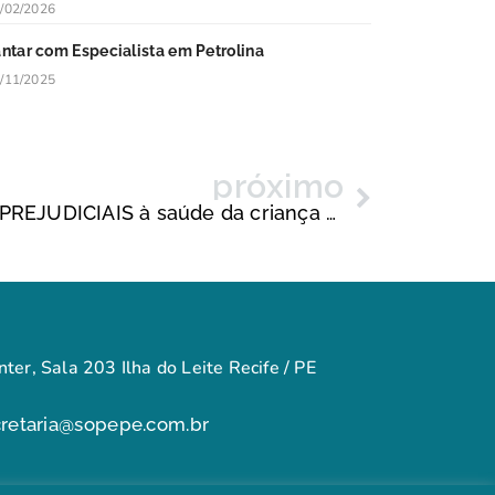
/02/2026
antar com Especialista em Petrolina
/11/2025
próximo
Bebidas alcoólicas são PREJUDICIAIS à saúde da criança e do adolescente
ter, Sala 203 Ilha do Leite Recife / PE
cretaria@sopepe.com.br