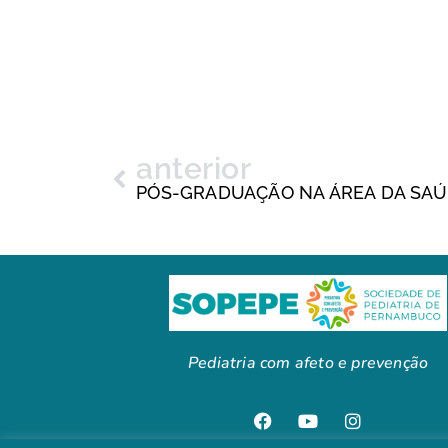
anterior
Pediatria com afeto e prevenção