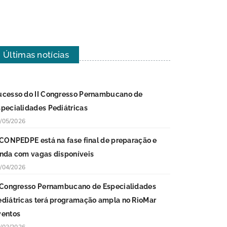
Últimas notícias
ucesso do II Congresso Pernambucano de
specialidades Pediátricas
/05/2026
I CONPEDPE está na fase final de preparação e
inda com vagas disponíveis
/04/2026
I Congresso Pernambucano de Especialidades
ediátricas terá programação ampla no RioMar
ventos