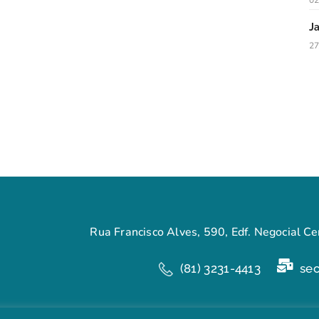
02
J
27
Rua Francisco Alves, 590, Edf. Negocial Cen
(81) 3231-4413
se