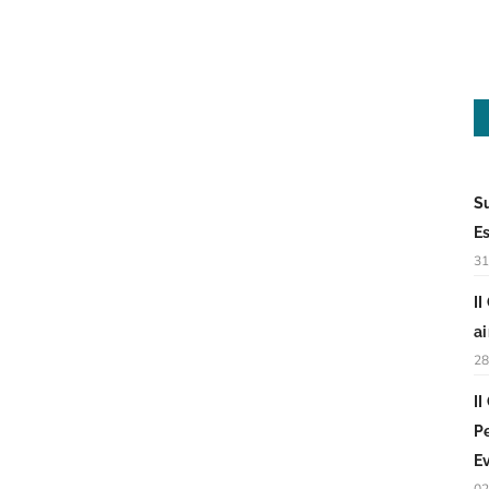
S
E
31
I
a
28
I
P
E