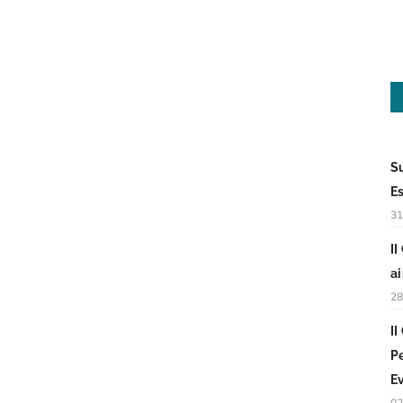
S
E
31
I
a
28
I
P
E