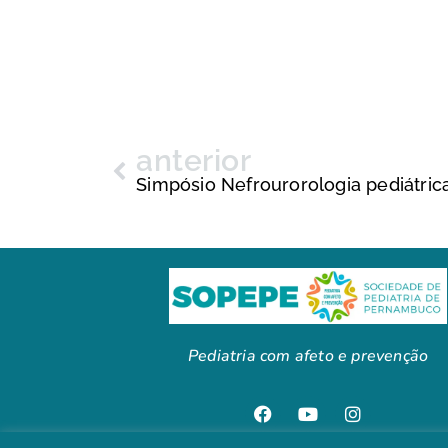
anterior
Simpósio Nefrourorologia pediátric
Pediatria com afeto e prevenção