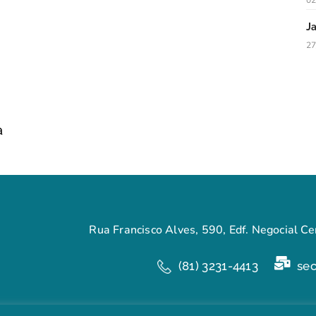
02
J
27
a
Rua Francisco Alves, 590, Edf. Negocial Cen
(81) 3231-4413
se