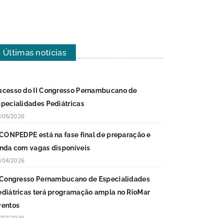
Últimas notícias
ucesso do II Congresso Pernambucano de
specialidades Pediátricas
/05/2026
I CONPEDPE está na fase final de preparação e
inda com vagas disponíveis
/04/2026
I Congresso Pernambucano de Especialidades
ediátricas terá programação ampla no RioMar
ventos