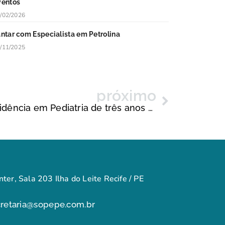
ventos
/02/2026
antar com Especialista em Petrolina
/11/2025
próximo
Implementação de Residência em Pediatria de três anos deve gerar novo Fórum
ter, Sala 203 Ilha do Leite Recife / PE
cretaria@sopepe.com.br