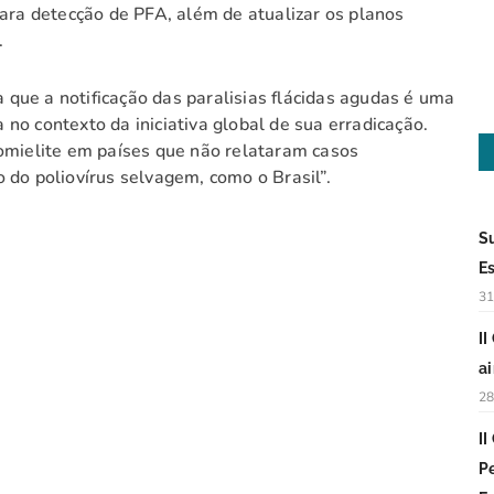
para detecção de PFA, além de atualizar os planos
.
que a notificação das paralisias flácidas agudas é uma
no contexto da iniciativa global de sua erradicação.
iomielite em países que não relataram casos
 do poliovírus selvagem, como o Brasil”.
S
E
31
I
a
28
I
P