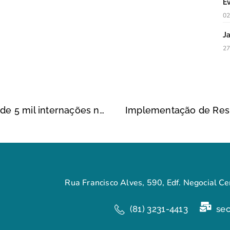
E
02
J
27
Fogos de artifício provocaram mais de 5 mil internações nos últimos dez anos
Rua Francisco Alves, 590, Edf. Negocial Cen
(81) 3231-4413
se