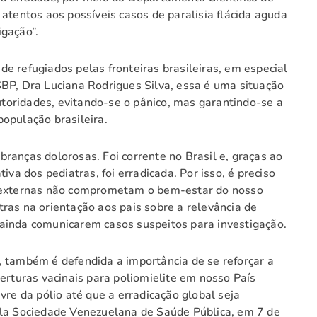
 atentos aos possíveis casos de paralisia flácida aguda
igação”.
e refugiados pelas fronteiras brasileiras, em especial
SBP, Dra Luciana Rodrigues Silva, essa é uma situação
toridades, evitando-se o pânico, mas garantindo-se a
opulação brasileira.
ranças dolorosas. Foi corrente no Brasil e, graças ao
iva dos pediatras, foi erradicada. Por isso, é preciso
s externas não comprometam o bem-estar do nosso
ras na orientação aos pais sobre a relevância de
ainda comunicarem casos suspeitos para investigação.
ambém é defendida a importância de se reforçar a
turas vacinais para poliomielite em nosso País
vre da pólio até que a erradicação global seja
ela Sociedade Venezuelana de Saúde Pública, em 7 de