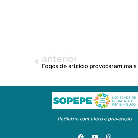
anterior
Pediatria com afeto e prevenção