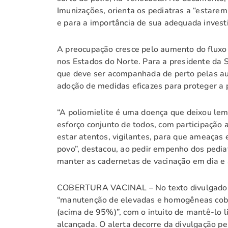
Imunizações, orienta os pediatras a “estarem
e para a importância de sua adequada invest
A preocupação cresce pelo aumento do fluxo d
nos Estados do Norte. Para a presidente da 
que deve ser acompanhada de perto pelas au
adoção de medidas eficazes para proteger a p
“A poliomielite é uma doença que deixou lemb
esforço conjunto de todos, com participação at
estar atentos, vigilantes, para que ameaça
povo”, destacou, ao pedir empenho dos pediat
manter as cadernetas de vacinação em dia e 
COBERTURA VACINAL – No texto divulgado, t
“manutenção de elevadas e homogêneas cober
(acima de 95%)”, com o intuito de mantê-lo li
alcançada. O alerta decorre da divulgação p