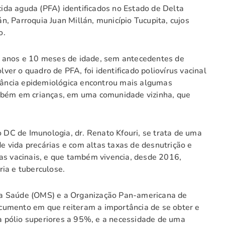
ácida aguda (PFA) identificados no Estado de Delta
, Parroquia Juan Millán, município Tucupita, cujos
o.
2 anos e 10 meses de idade, sem antecedentes de
er o quadro de PFA, foi identificado poliovírus vacinal
ilância epidemiológica encontrou mais algumas
ambém em crianças, em uma comunidade vizinha, que
DC de Imunologia, dr. Renato Kfouri, se trata de uma
 vida precárias e com altas taxas de desnutrição e
ras vacinais, e que também vivencia, desde 2016,
ia e tuberculose.
da Saúde (OMS) e a Organização Pan-americana de
cumento em que reiteram a importância de se obter e
 pólio superiores a 95%, e a necessidade de uma