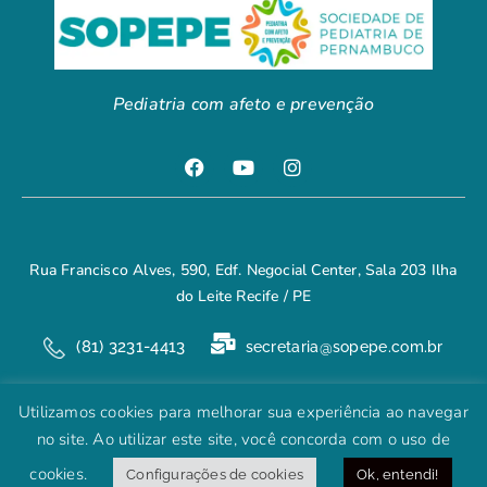
Pediatria com afeto e prevenção
Rua Francisco Alves, 590, Edf. Negocial Center, Sala 203 Ilha
do Leite Recife / PE
(81) 3231-4413
secretaria@sopepe.com.br
Utilizamos cookies para melhorar sua experiência ao navegar
SOPEPE - Sociedade de Pediatria de Pernambuco © 2022
no site. Ao utilizar este site, você concorda com o uso de
cookies.
Desenvolvido pela
Global Sites
Configurações de cookies
Ok, entendi!